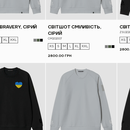
BRAVERY, СІРИЙ
СВІТШОТ СМІЛИВІСТЬ,
СВІ
ZSU202
СІРИЙ
CM202007
XL
XXL
XS
XS
S
M
L
XL
XXL
2800
2800.00 ГРН