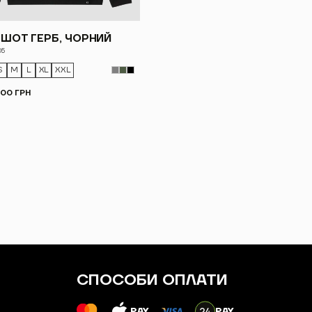
ТШОТ ГЕРБ, ЧОРНИЙ
05
S
M
L
XL
XXL
.00 ГРН
СПОСОБИ ОПЛАТИ
PAY
PAY