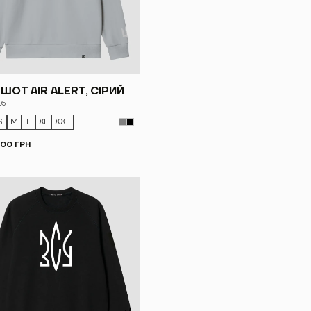
ШОТ AIR ALERT, СІРИЙ
05
S
M
L
XL
XXL
.00 ГРН