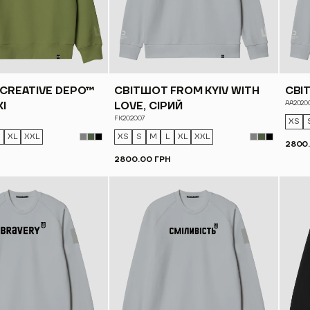
CREATIVE DEPO™
СВІТШОТ FROM KYIV WITH
СВІТ
AA2020
КІ
LOVE, СІРИЙ
FK202007
XS
XL
XXL
XS
S
M
L
XL
XXL
2800
2800.00 ГРН