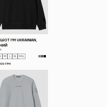
ШОТ I'M UKRAINIAN,
НИЙ
05
S
M
L
XL
XXL
.00 ГРН