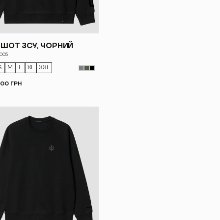
ТШОТ ЗСУ, ЧОРНИЙ
005
S
M
L
XL
XXL
.00 ГРН