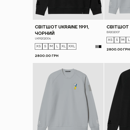
СВІТШОТ UKRAINE 1991,
СВІТШОТ 
BR202007
ЧОРНИЙ
UK19202004
XS
S
M
L
XS
S
M
L
XL
XXL
2800.00 ГРН
2800.00 ГРН