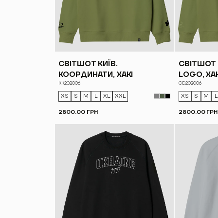
СВІТШОТ КИЇВ.
СВІТШОТ 
КООРДИНАТИ, ХАКІ
LOGO, ХА
KK202006
CD202006
XS
S
M
L
XL
XXL
XS
S
M
L
2800.00 ГРН
2800.00 ГРН