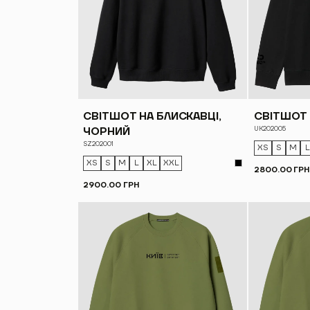
СВІТШОТ НА БЛИСКАВЦІ,
СВІТШОТ 
UK202005
ЧОРНИЙ
SZ202001
XS
S
M
L
XS
S
M
L
XL
XXL
2800.00 ГРН
2900.00 ГРН