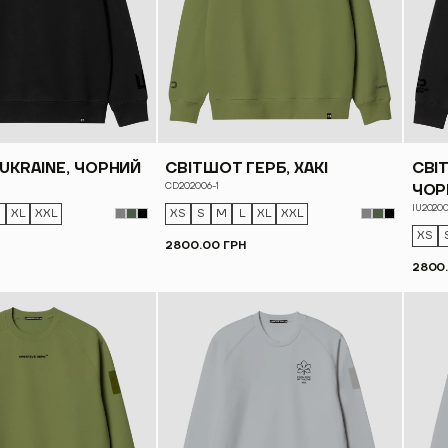
UKRAINE, ЧОРНИЙ
СВІТШОТ ГЕРБ, ХАКІ
СВІТ
CD202006-1
ЧОР
IU2020
XL
XXL
XS
S
M
L
XL
XXL
XS
2800.00 ГРН
2800