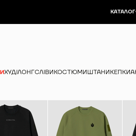
КАТАЛОГ
И
ХУДІ
ЛОНГСЛІВИ
КОСТЮМИ
ШТАНИ
КЕПКИ
А