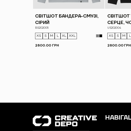
СВІТШОТ БАНДЕРА-СМУЗІ,
СВІТШОТ 
СІРИЙ
СЕРЦЕ, Ч
BS202005
US202004
XS
S
M
L
XL
XXL
XS
S
M
L
2800.00 ГРН
2800.00 ГРН
НАВІГА